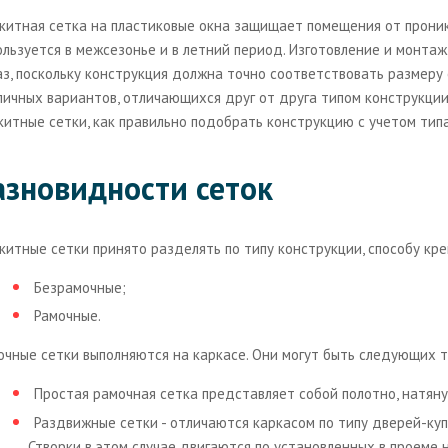
китная сетка на пластиковые окна защищает помещения от проник
ользуется в межсезонье и в летний период. Изготовление и монта
аз, поскольку конструкция должна точно соответствовать размеру
личных вариантов, отличающихся друг от друга типом конструкции
китные сетки, как правильно подобрать конструкцию с учетом типа
азновидности сеток
китные сетки принято разделять по типу конструкции, способу кре
Безрамочные;
Рамочные.
очные сетки выполняются на каркасе. Они могут быть следующих т
Простая рамочная сетка представляет собой полотно, натяну
Раздвижные сетки - отличаются каркасом по типу дверей-куп
Створки в этом случае двигаются по установленных в проеме