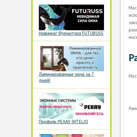
Мос
исп
зак
раз
Новинка! Фурнитура FUTURUSS
мос
Р
Ламинированные окна за 7
Мос
дней!
Рам
Профиль РЕХАУ INTELIO