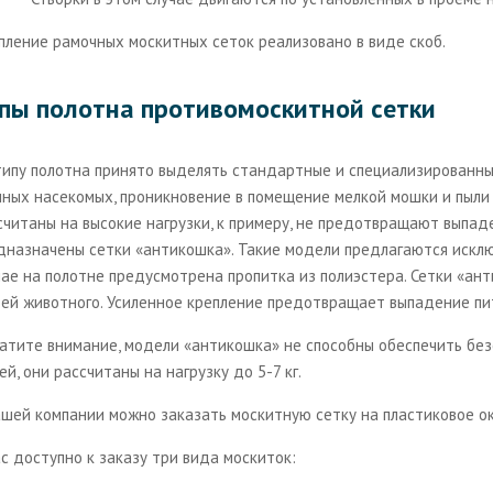
пление рамочных москитных сеток реализовано в виде скоб.
пы полотна противомоскитной сетки
типу полотна принято выделять стандартные и специализированн
пных насекомых, проникновение в помещение мелкой мошки и пыли 
считаны на высокие нагрузки, к примеру, не предотвращают выпаде
дназначены сетки «антикошка». Такие модели предлагаются исклю
чае на полотне предусмотрена пропитка из полиэстера. Сетки «ан
тей животного. Усиленное крепление предотвращает выпадение пи
атите внимание, модели «антикошка» не способны обеспечить без
й, они рассчитаны на нагрузку до 5-7 кг.
ашей компании можно заказать москитную сетку на пластиковое ок
ас доступно к заказу три вида москиток: