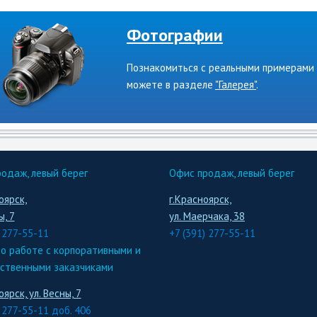
Фотографии
Познакомиться с реальными примерами
можете в разделе
"Галерея"
.
одаж, левый берег
Офис продаж, левый берег
оярск,
г.Красноярск,
ы, 7
ул. Маерчака, 38
) 277-55-11
+7 (391) 277-55-11
о работе с корпоративными и
ственными заказчиками
оярск, ул. Весны, 7
) 277-55-11 доб. 406