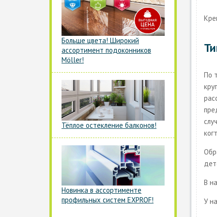
Кре
Больше цвета! Широкий
Ти
ассортимент подоконников
Möller!
По 
кру
рас
пре
слу
Тёплое остекление балконов!
ког
Обр
дете
В н
Новинка в ассортименте
профильных систем EXPROF!
У н