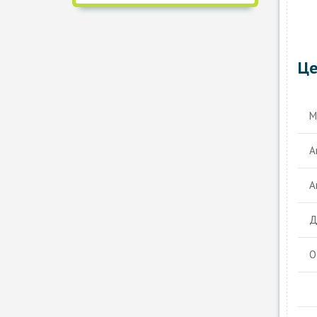
Це
М
А
А
Д
О