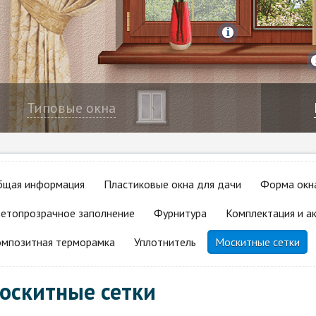
Типовые
окна
бщая информация
Пластиковые окна для дачи
Форма окн
етопрозрачное заполнение
Фурнитура
Комплектация и а
мпозитная терморамка
Уплотнитель
Москитные сетки
оскитные сетки