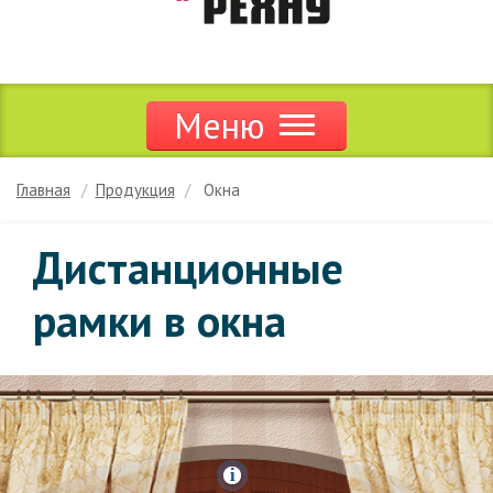
Меню
Продукция
Главная
Продукция
Окна
Акции и скидки
Дистанционные
Дилерам
рамки в окна
Цены
Сервис
Новости