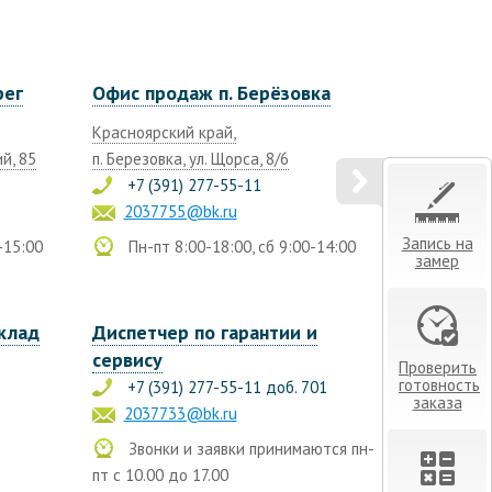
рег
Офис продаж п. Берёзовка
Красноярский край,
й, 85
п. Березовка, ул. Щорса, 8/6
+7 (391) 277-55-11
2037755@bk.ru
Запись на
-15:00
Пн-пт 8:00-18:00, сб 9:00-14:00
замер
склад
Диспетчер по гарантии и
сервису
Проверить
готовность
+7 (391) 277-55-11 доб. 701
заказа
2037733@bk.ru
Звонки и заявки принимаются пн-
пт с 10.00 до 17.00