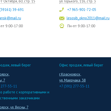
ет Октября, 60, стр. 15
ул. Горького, 116, стр. 3
(39161) 39-691
+7 965-901-72-05
ansk@mail.ru
lesosib_okno2011@mail.ru
пт 9:00-17:00
Пн-пт 9:00-17:00
одаж, левый берег
Офис продаж, левый берег
оярск,
г.Красноярск,
ы, 7
ул. Маерчака, 38
) 277-55-11
+7 (391) 277-55-11
о работе с корпоративными и
ственными заказчиками
оярск, ул. Весны, 7