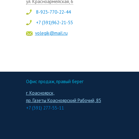
ул. Красноармейская, 6
8-923-770-22-44
+7 (391)962-21-55
volegik@mail.ru
Офис продаж, правый берег
г. Красноярск,
пр. Газеты Красноярский Рабочий, 85
+7 (391) 277-55-11