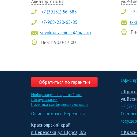
Авиатор, стр. 67
ул. 40 л
+7 (39151) 56-585
+7 
+7-908-220-65-85
s-k
Пн-
sovokna-achinsk@mail.ru
Пн-пт 9:00-17:00
Офис пр
Обратиться по гарантии
г. Красн
Информация о гарантийном
ул. Весн
обслуживании
Политика конфиденциальности
+7 (391
Офис продаж п. Берёзовка
Отдел п
государ
Красноярский край,
п. Березовка, ул. Щорса, 8/6
г. Красн