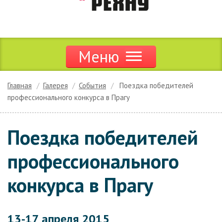
Меню
Продукция
Главная
Галерея
События
Поездка победителей
профессионального конкурса в Прагу
Акции и скидки
Дилерам
Поездка победителей
Цены
профессионального
Сервис
конкурса в Прагу
Новости
13-17 апреля 2015