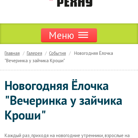
Меню
Продукция
Главная
Галерея
События
Новогодняя Ёлочка
"Вечеринка у зайчика Кроши"
Акции и скидки
Дилерам
Новогодняя Ёлочка
Цены
"Вечеринка у зайчика
Сервис
Кроши"
Новости
Каждый раз, приходя на новогодние утренники, взрослые на