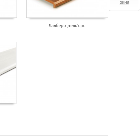
окна
Лалберо дель'оро