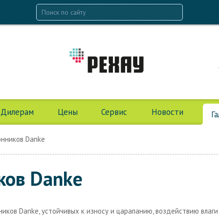
Дилерам
Цены
Сервис
Новости
Г
нников Danke
ков Danke
ков Danke, устойчивых к износу и царапанию, воздействию влаги