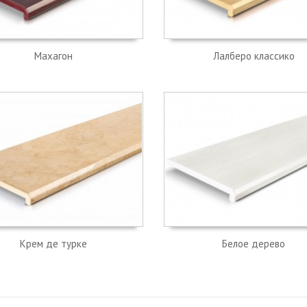
Махагон
Лалберо классико
Крем де турке
Белое дерево