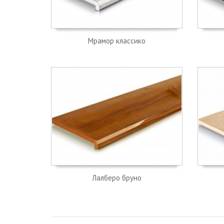
Мрамор классико
Лалберо бруно