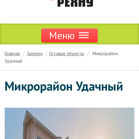
Меню
Продукция
Главная
Галерея
Готовые объекты
Микрорайон
Удачный
Акции и скидки
Дилерам
Микрорайон Удачный
Цены
Сервис
Новости