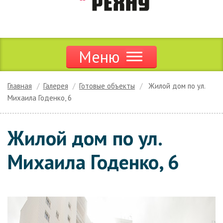
Меню
Продукция
Главная
Галерея
Готовые объекты
Жилой дом по ул.
Михаила Годенко, 6
Акции и скидки
Дилерам
Жилой дом по ул.
Цены
Михаила Годенко, 6
Сервис
Новости